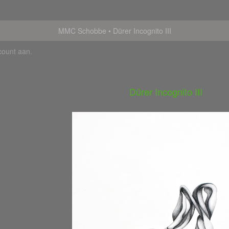
MMC Schobbe
Dürer Incognito III
count aan
.
Dürer Incognito III