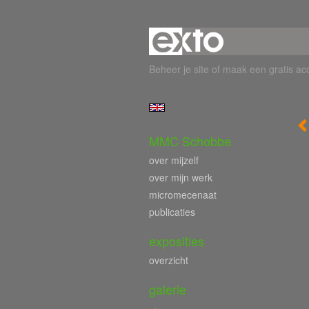
Beheer je site
of
maak een gratis ac
MMC Schobbe
over mijzelf
over mijn werk
micromecenaat
publicaties
exposities
overzicht
galerie