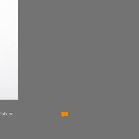
g
 Potlood