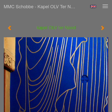
MMC Schobbe - Kapel OLV Ter Nood
Tog
navi
kapel OLV ter Nood